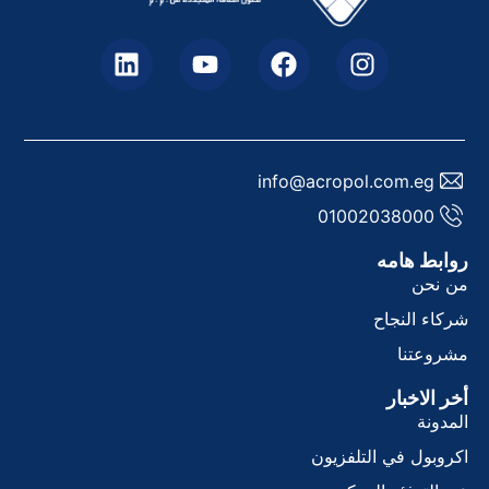
info@acropol.com.eg
01002038000
وابط هامه
ن نحن
ركاء النجاح
شروعتنا
خر الاخبار
لمدونة
كروبول في التلفزيون