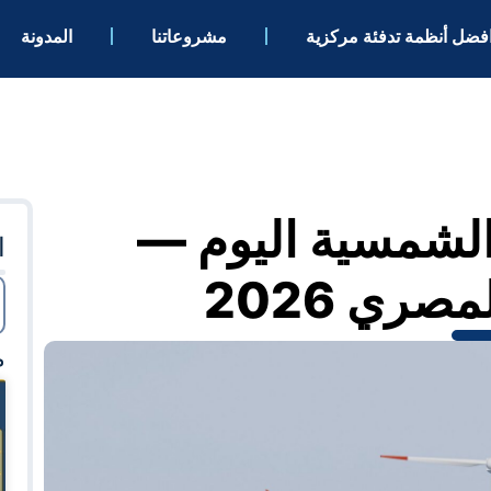
فضل أنظمة تدفئة مركزية
مشروعاتنا
المدونة
الشمسية اليوم —
ا
ري 2026
م