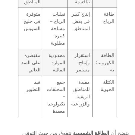
تنافسية
المناطق
طاقة
إنتاج كبير
تقلبات
متوفرة
الرياح
في بعض
الرياح –
في خليج
المناطق
مساحة
السويس
كبيرة
مطلوبة
الطاقة
استقرار
محدودية
مقتصرة
الكهرومائ
وإنتاج
الموارد
على السد
ية
مستمر
المائية
العالي
الكتلة
مفيدة
جمع
قيد
الحيوية
للمناطق
المخلفات
التطوير
الريفية
–
والزراعية
تكنولوجيا
معقدة
يتضح أن
الطاقة الشمسية
تتفوق من حيث التوفر،