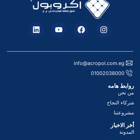
info@acropol.com.eg
01002038000
وابط هامه
ن نحن
ركاء النجاح
شروعتنا
خر الاخبار
لمدونة