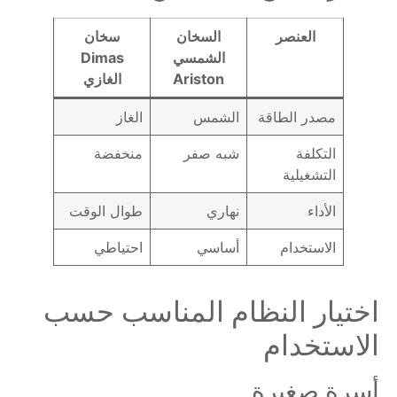
العنصر
السخان
سخان
الشمسي
Dimas
Ariston
الغازي
مصدر الطاقة
الشمس
الغاز
التكلفة
شبه صفر
منخفضة
التشغيلية
الأداء
نهاري
طوال الوقت
الاستخدام
أساسي
احتياطي
اختيار النظام المناسب حسب
الاستخدام
أسرة صغيرة