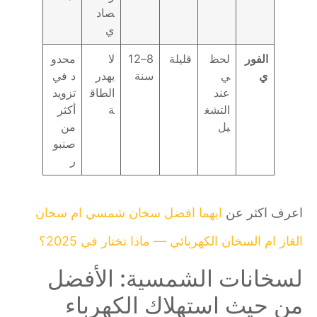
صاد
ي
الفور
لحظ
قليلة
8–12
لا
محدو
ي
ي
سنة
يهدر
د في
عند
الطاق
تزويد
التشغ
ة
أكثر
يل
من
صنبو
ر
اعرف اكثر عن
ايهما افضل سخان شمسي ام سخان
الغاز ام السخان الكهربائي — ماذا تختار في 2025؟
لسخانات الشمسية: الأفضل
من حيث استهلاك الكهرباء