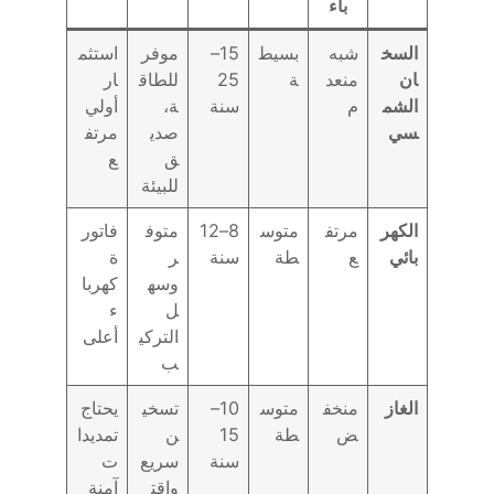
باء
السخ
شبه
بسيط
15–
موفر
استثم
ان
منعد
ة
25
للطاق
ار
الشم
م
سنة
ة،
أولي
سي
صدي
مرتف
ق
ع
للبيئة
الكهر
مرتف
متوس
8–12
متوف
فاتور
بائي
ع
طة
سنة
ر
ة
وسه
كهربا
ل
ء
التركي
أعلى
ب
الغاز
منخف
متوس
10–
تسخي
يحتاج
ض
طة
15
ن
تمديدا
سنة
سريع
ت
واقت
آمنة