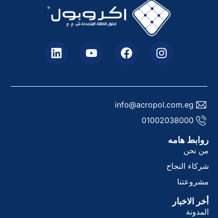
info@acropol.com.eg
01002038000
وابط هامه
ن نحن
ركاء النجاح
شروعتنا
خر الاخبار
لمدونة