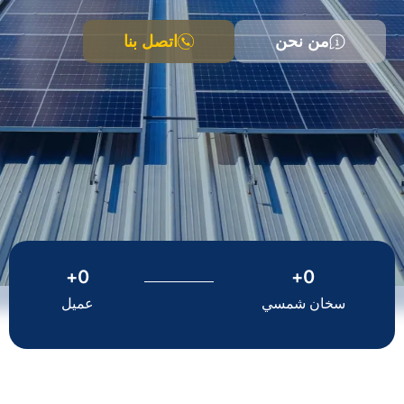
من نحن
اتصل بنا
+
0
+
0
سخان شمسي
عميل