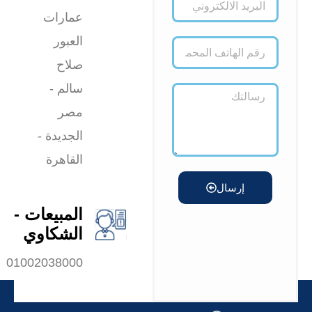
عمارات
العبور
صلاح
سالم -
مصر
الجديدة -
القاهرة
إرسال
المبيعات -
الشكاوي
01002038000