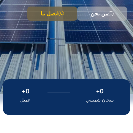
من نحن
اتصل بنا
+
0
+
0
سخان شمسي
عميل