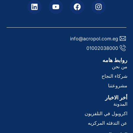
info@acropol.com.eg
01002038000
وابط هامه
ن نحن
ركاء النجاح
شروعتنا
خر الاخبار
لمدونة
كروبول في التلفزيون
ن التدفئه المركزيه