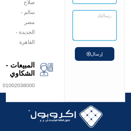
صلاح
سالم -
مصر
الجديدة -
القاهرة
إرسال
المبيعات -
الشكاوي
01002038000