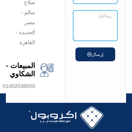
صلاح
سالم -
مصر
الجديدة -
القاهرة
إرسال
المبيعات -
الشكاوي
01002038000