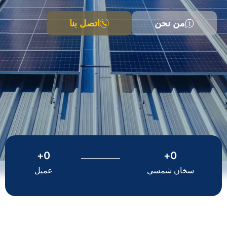
من نحن
اتصل بنا
+
0
+
0
سخان شمسي
عميل