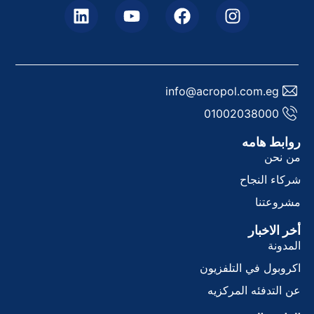
info@acropol.com.eg
01002038000
وابط هامه
ن نحن
ركاء النجاح
شروعتنا
خر الاخبار
لمدونة
كروبول في التلفزيون
ن التدفئه المركزيه