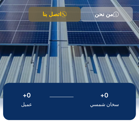
من نحن
اتصل بنا
+
0
+
0
سخان شمسي
عميل