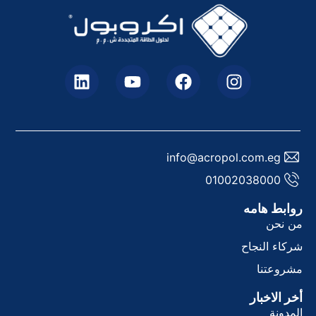
info@acropol.com.eg
01002038000
وابط هامه
ن نحن
ركاء النجاح
شروعتنا
خر الاخبار
لمدونة