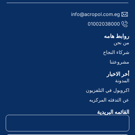
info@acropol.com.eg
01002038000
وابط هامه
ن نحن
ركاء النجاح
شروعتنا
خر الاخبار
لمدونة
كروبول في التلفزيون
ن التدفئه المركزيه
لقائمه البريدية