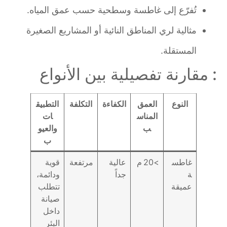
تُفرّع إلى غاطسة وسطحية حسب عمق المياه.
مثالية لري المناطق النائية أو المشاريع الصغيرة
المستقلة.
: مقارنة تفصيلية بين الأنواع
النوع
العمق
الكفاءة
التكلفة
التطبيق
المناس
ات
ب
والعيو
ب
غاطس
>20 م
عالية
مرتفعة
قوية
ة
جداً
ودائمة،
عميقة
تتطلب
صيانة
داخل
البئر