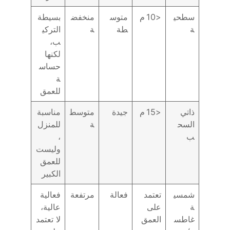
سطحي
<10 م
متوس
منخفض
بسيطة
ة
طة
ة
التركي
ب،
لكنها
حساس
ة
للعمق
ذاتي
<15 م
جيدة
متوسط
مناسبة
السح
ة
للمنزل
ب
،
وليست
للعمق
الكبير
شمسي
تعتمد
فعالة
مرتفعة
فعالية
ة
على
عالية،
غاطس
العمق
لا تعتمد