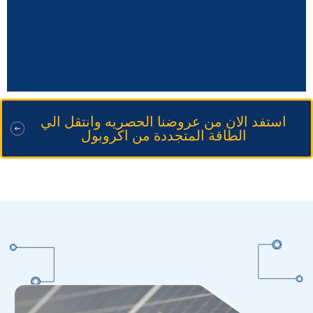
استفد الان من عروضنا الحصريه وانتقل الي
الطاقة المتجددة من اكروبول