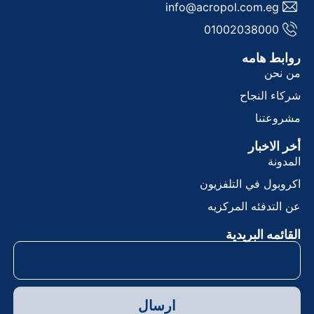
info@acropol.com.eg
01002038000
وابط هامه
ن نحن
ركاء النجاح
شروعتنا
خر الاخبار
لمدونة
كروبول في التلفزيون
ن التدفئه المركزيه
لقائمه البريدية
ارسال