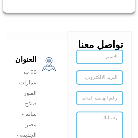
تواصل معنا
العنوان
20 ب
عمارات
العبور
صلاح
سالم -
مصر
الجديدة -