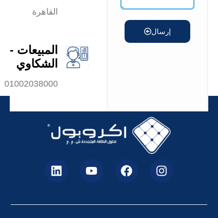
القاهرة
إرسال
المبيعات -
الشكاوي
01002038000