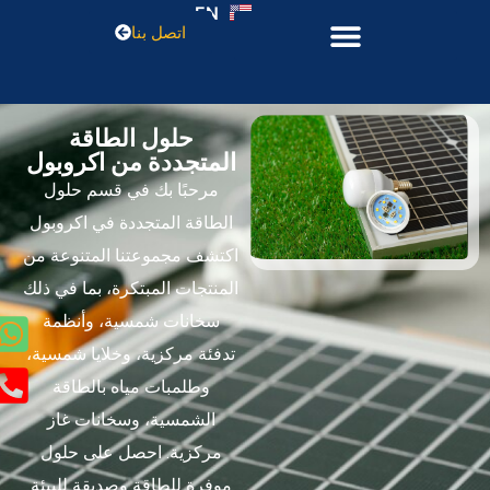
EN
اتصل بنا
حلول الطاقة
المتجددة من اكروبول​
مرحبًا بك في قسم
حلول
الطاقة المتجددة
في اكروبول
اكتشف مجموعتنا المتنوعة من
المنتجات المبتكرة، بما في ذلك
سخانات شمسية، وأنظمة
تدفئة مركزية، وخلايا شمسية،
وطلمبات مياه بالطاقة
الشمسية، وسخانات غاز
مركزية. احصل على حلول
موفرة للطاقة وصديقة للبيئة