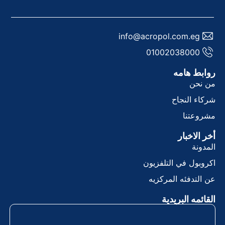
info@acropol.com.eg
01002038000
وابط هامه
ن نحن
ركاء النجاح
شروعتنا
خر الاخبار
لمدونة
كروبول في التلفزيون
ن التدفئه المركزيه
لقائمه البريدية