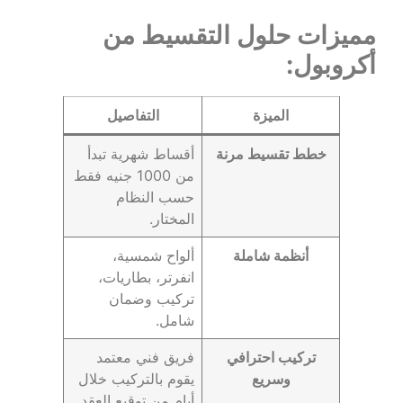
مميزات حلول التقسيط من
أكروبول:
الميزة
التفاصيل
خطط تقسيط مرنة
أقساط شهرية تبدأ
من 1000 جنيه فقط
حسب النظام
المختار.
أنظمة شاملة
ألواح شمسية،
انفرتر، بطاريات،
تركيب وضمان
شامل.
تركيب احترافي
فريق فني معتمد
وسريع
يقوم بالتركيب خلال
أيام من توقيع العقد.